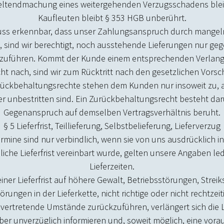
 Geltendmachung eines weitergehenden Verzugsschadens ble
Kaufleuten bleibt § 353 HGB unberührt.
luss erkennbar, dass unser Zahlungsanspruch durch mangeln
, sind wir berechtigt, noch ausstehende Lieferungen nur ge
uszuführen. Kommt der Kunde einem entsprechenden Verlan
ht nach, sind wir zum Rücktritt nach den gesetzlichen Vorschr
rückbehaltungsrechte stehen dem Kunden nur insoweit zu, 
oder unbestritten sind. Ein Zurückbehaltungsrecht besteht da
Gegenanspruch auf demselben Vertragsverhältnis beruht.
§ 5 Lieferfrist, Teillieferung, Selbstbelieferung, Lieferverzug
termine sind nur verbindlich, wenn sie von uns ausdrücklich 
liche Lieferfrist vereinbart wurde, gelten unsere Angaben led
Lieferzeiten.
einer Lieferfrist auf höhere Gewalt, Betriebsstörungen, Strei
rungen in der Lieferkette, nicht richtige oder nicht rechtzei
 vertretende Umstände zurückzuführen, verlängert sich die L
r unverzüglich informieren und, soweit möglich, eine vorauss