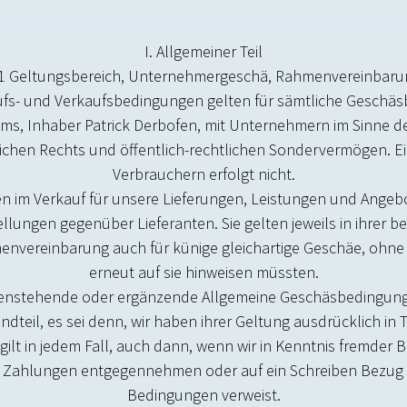
I. Allgemeiner Teil
1 Geltungsbereich, Unternehmergeschäft, Rahmenvereinbaru
ufs- und Verkaufsbedingungen gelten für sämtliche Geschäf
ms, Inhaber Patrick Derbofen, mit Unternehmern im Sinne des
ichen Rechts und öffentlich-rechtlichen Sondervermögen. Ei
Verbrauchern erfolgt nicht.
en im Verkauf für unsere Lieferungen, Leistungen und Ang
llungen gegenüber Lieferanten. Sie gelten jeweils in ihrer b
vereinbarung auch für künftige gleichartige Geschäfte, ohne 
erneut auf sie hinweisen müssten.
enstehende oder ergänzende Allgemeine Geschäftsbedingung
dteil, es sei denn, wir haben ihrer Geltung ausdrücklich in
ilt in jedem Fall, auch dann, wenn wir in Kenntnis fremder 
, Zahlungen entgegennehmen oder auf ein Schreiben Bezug
Bedingungen verweist.