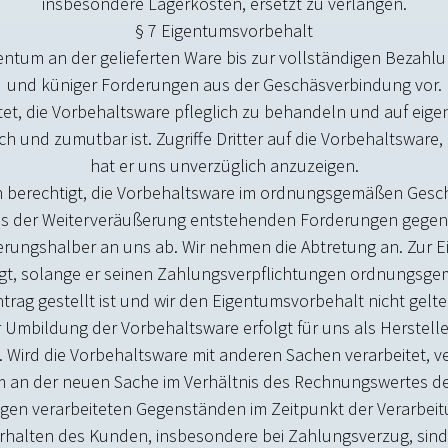
insbesondere Lagerkosten, ersetzt zu verlangen.
§ 7 Eigentumsvorbehalt
entum an der gelieferten Ware bis zur vollständigen Bezahl
und künftiger Forderungen aus der Geschäftsverbindung vor.
chtet, die Vorbehaltsware pfleglich zu behandeln und auf ei
lich und zumutbar ist. Zugriffe Dritter auf die Vorbehaltswar
hat er uns unverzüglich anzuzeigen.
ich berechtigt, die Vorbehaltsware im ordnungsgemäßen Gesch
ie aus der Weiterveräußerung entstehenden Forderungen geg
rungshalber an uns ab. Wir nehmen die Abtretung an. Zur E
tigt, solange er seinen Zahlungsverpflichtungen ordnungsg
trag gestellt ist und wir den Eigentumsvorbehalt nicht gel
r Umbildung der Vorbehaltsware erfolgt für uns als Herstelle
. Wird die Vorbehaltsware mit anderen Sachen verarbeitet, 
m an der neuen Sache im Verhältnis des Rechnungswertes d
igen verarbeiteten Gegenständen im Zeitpunkt der Verarbeit
erhalten des Kunden, insbesondere bei Zahlungsverzug, sind