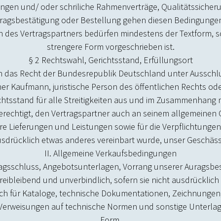
ungen und/ oder schriftliche Rahmenverträge, Qualitätssich
ftragsbestätigung oder Bestellung gehen diesen Bedingungen
 des Vertragspartners bedürfen mindestens der Textform, sow
strengere Form vorgeschrieben ist.
§ 2 Rechtswahl, Gerichtsstand, Erfüllungsort
lich das Recht der Bundesrepublik Deutschland unter Ausschl
ner Kaufmann, juristische Person des öffentlichen Rechts ode
htsstand für alle Streitigkeiten aus und im Zusammenhang 
berechtigt, den Vertragspartner auch an seinem allgemeinen 
ere Lieferungen und Leistungen sowie für die Verpflichtungen 
usdrücklich etwas anderes vereinbart wurde, unser Geschäftssi
II. Allgemeine Verkaufsbedingungen
ragsschluss, Angebotsunterlagen, Vorrang unserer Auftragsbe
reibleibend und unverbindlich, sofern sie nicht ausdrücklich 
 auch für Kataloge, technische Dokumentationen, Zeichnunge
erweisungen auf technische Normen und sonstige Unterlage
Form.