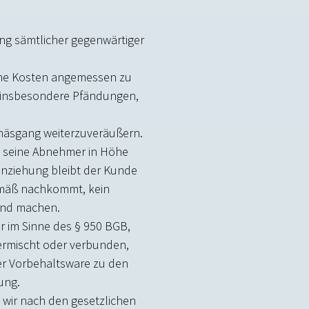
ung sämtlicher gegenwärtiger
gene Kosten angemessen zu
e, insbesondere Pfändungen,
äftsgang weiterzuveräußern.
en seine Abnehmer in Höhe
inziehung bleibt der Kunde
emäß nachkommt, kein
tend machen.
r im Sinne des § 950 BGB,
vermischt oder verbunden,
er Vorbehaltsware zu den
ung.
 wir nach den gesetzlichen