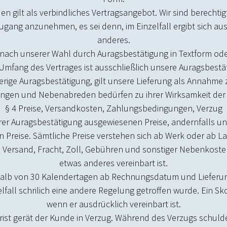
en gilt als verbindliches Vertragsangebot. Wir sind berechtig
gang anzunehmen, es sei denn, im Einzelfall ergibt sich a
anderes.
 nach unserer Wahl durch Auftragsbestätigung in Textform od
 Umfang des Vertrages ist ausschließlich unsere Auftragsbestä
erige Auftragsbestätigung, gilt unsere Lieferung als Annahm
ngen und Nebenabreden bedürfen zu ihrer Wirksamkeit der B
§ 4 Preise, Versandkosten, Zahlungsbedingungen, Verzug
erer Auftragsbestätigung ausgewiesenen Preise, andernfalls 
n Preise. Sämtliche Preise verstehen sich ab Werk oder ab La
Versand, Fracht, Zoll, Gebühren und sonstiger Nebenkosten
etwas anderes vereinbart ist.
halb von 30 Kalendertagen ab Rechnungsdatum und Lieferu
zelfall schriftlich eine andere Regelung getroffen wurde. Ein S
wenn er ausdrücklich vereinbart ist.
frist gerät der Kunde in Verzug. Während des Verzugs schul